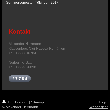
Sommersemester Tübingen 2017
Kontakt
Alexander Herrmann
Klausenbug, Cluj-Napoca Rumänien
+49 172 8016784
Norbert K. Batt
+49 172 4676098
Druckversion
|
Sitemap
Login
© Alexander Herrmann
Webansicht